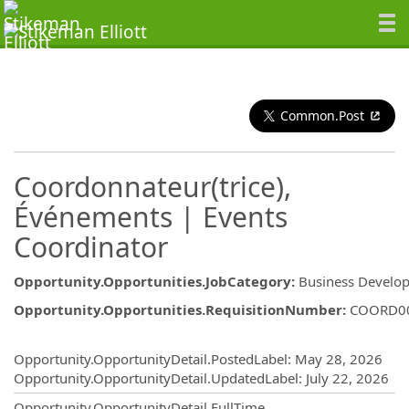
Common.Post
Coordonnateur(trice),
Événements | Events
Coordinator
Opportunity.Opportunities.JobCategory
:
Business Develo
Opportunity.Opportunities.RequisitionNumber
:
COORD0
Opportunity.Create.Publishing
Opportunity.OpportunityDetail.PostedLabel
:
May 28, 2026
Opportunity.OpportunityDetail.UpdatedLabel
:
July 22, 2026
Opportunity.OpportunityDetail.FullTime